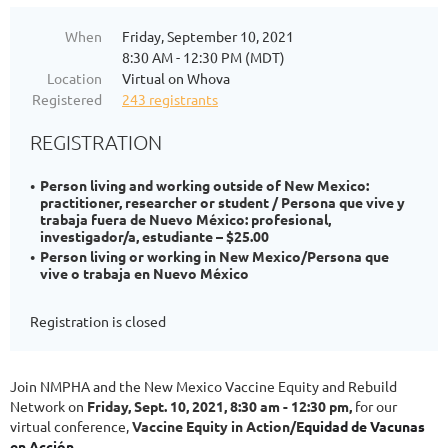
When
Friday, September 10, 2021
8:30 AM - 12:30 PM (MDT)
Location
Virtual on Whova
Registered
243 registrants
REGISTRATION
Person living and working outside of New Mexico:
practitioner, researcher or student / Persona que vive y
trabaja fuera de Nuevo México: profesional,
investigador/a, estudiante – $25.00
Person living or working in New Mexico/Persona que
vive o trabaja en Nuevo México
Registration is closed
Join NMPHA and the New Mexico Vaccine Equity and Rebuild
Network on
Friday, Sept. 10, 2021, 8:30 am - 12:30 pm,
for our
virtual conference,
V
accine Equity in Act
ion/E
quidad de Vacunas
en Acción
.