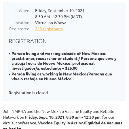
When
Friday, September 10, 2021
8:30 AM - 12:30 PM (MDT)
Location
Virtual on Whova
Registered
243 registrants
REGISTRATION
Person living and working outside of New Mexico:
practitioner, researcher or student / Persona que vive y
trabaja fuera de Nuevo México: profesional,
investigador/a, estudiante – $25.00
Person living or working in New Mexico/Persona que
vive o trabaja en Nuevo México
Registration is closed
Join NMPHA and the New Mexico Vaccine Equity and Rebuild
Network on
Friday, Sept. 10, 2021, 8:30 am - 12:30 pm,
for our
virtual conference,
V
accine Equity in Act
ion/E
quidad de Vacunas
en Acción
.